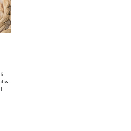
li
tiva.
]