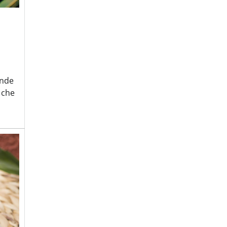
ende
 che