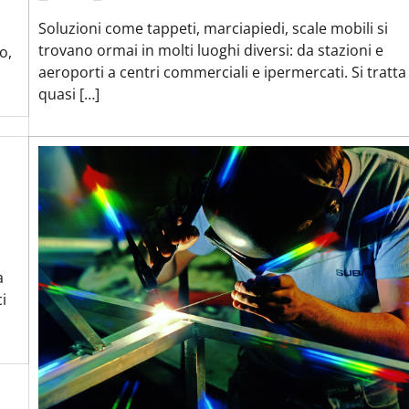
Soluzioni come tappeti, marciapiedi, scale mobili si
trovano ormai in molti luoghi diversi: da stazioni e
o,
aeroporti a centri commerciali e ipermercati. Si tratta
quasi […]
a
i