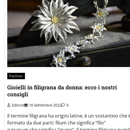
Fashion
Gioielli in filigrana da donna: ecco i nostri
consigli
Editore
16 Settembre 2022
0
Il termine filigrana ha origini latine; è un sostantivo che 
formato da due parti: filum che significa “filo”
e granum che significa “grano”. Il termine filigrana quind