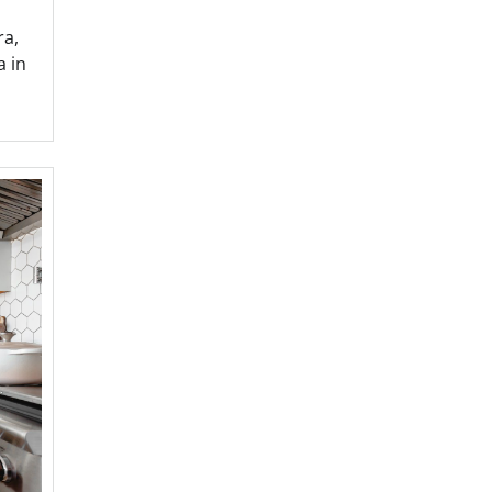
ra,
a in