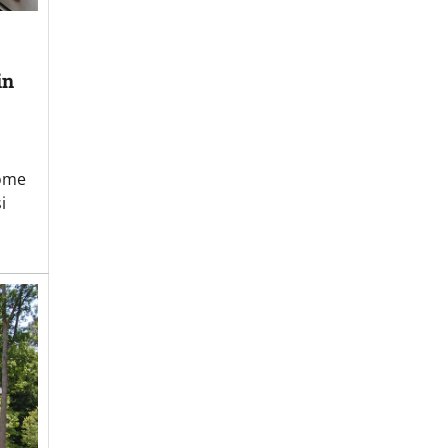
in
come
i