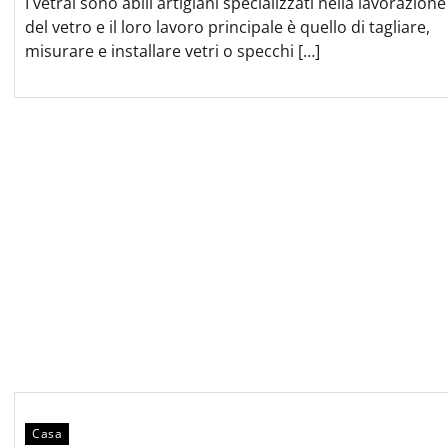
I vetrai sono abili artigiani specializzati nella lavorazione
del vetro e il loro lavoro principale è quello di tagliare,
misurare e installare vetri o specchi […]
Casa