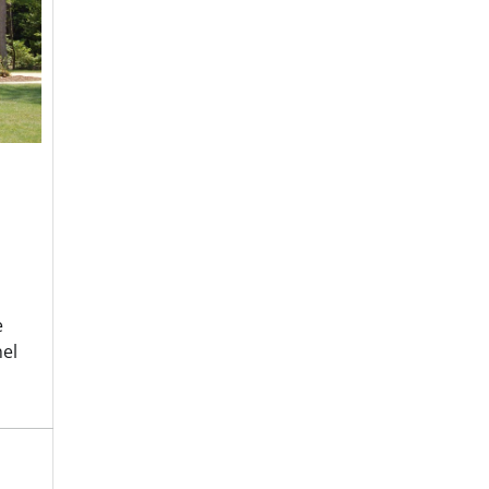
e
nel