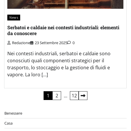
News
Serbatoi e caldaie nei contesti industriali: elementi
da conoscere
Redazione
23 Settembre 2025
0
Nei contesti industriali, serbatoi e caldaie sono
conosciuti quali componenti strategici per il
trasporto, lo stoccaggio e la gestione di fluidi e
vapore. La loro […]
Paginazione
1
2
…
12
degli
Benessere
articoli
Casa