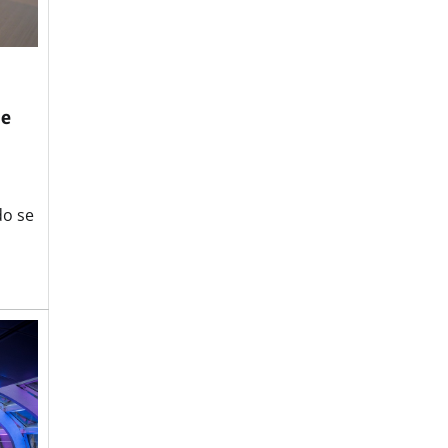
 e
do se