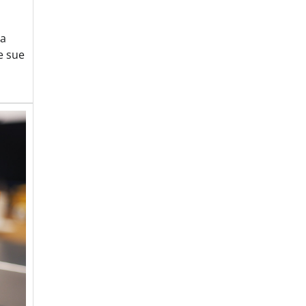
za
e sue