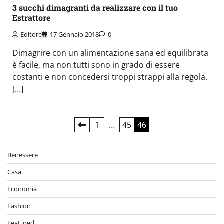
3 succhi dimagranti da realizzare con il tuo
Estrattore
Editore
17 Gennaio 2018
0
Dimagrire con un alimentazione sana ed equilibrata
è facile, ma non tutti sono in grado di essere
costanti e non concedersi troppi strappi alla regola.
[…]
Paginazione
1
…
45
46
degli
Benessere
articoli
Casa
Economia
Fashion
Featured