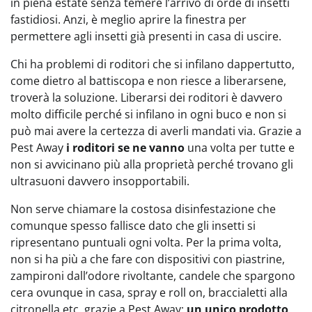
in piena estate senza temere l’arrivo di orde di insetti
fastidiosi. Anzi, è meglio aprire la finestra per
permettere agli insetti già presenti in casa di uscire.
Chi ha problemi di roditori che si infilano dappertutto,
come dietro al battiscopa e non riesce a liberarsene,
troverà la soluzione. Liberarsi dei roditori è davvero
molto difficile perché si infilano in ogni buco e non si
può mai avere la certezza di averli mandati via. Grazie a
Pest Away
i roditori se ne vanno
una volta per tutte e
non si avvicinano più alla proprietà perché trovano gli
ultrasuoni davvero insopportabili.
Non serve chiamare la costosa disinfestazione che
comunque spesso fallisce dato che gli insetti si
ripresentano puntuali ogni volta. Per la prima volta,
non si ha più a che fare con dispositivi con piastrine,
zampironi dall’odore rivoltante, candele che spargono
cera ovunque in casa, spray e roll on, braccialetti alla
citronella etc. grazie a Pest Away:
un unico prodotto