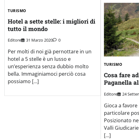
TURISMO
Hotel a sette stelle: i migliori di
tutto il mondo
Editore
31 Marzo 2020
0
Per molti di noi già pernottare in un
hotel a 5 stelle è un lusso e
TURISMO
un’esperienza senza dubbio molto
bella. Immaginiamoci perciò cosa
Cosa fare ad
possiamo […]
Paganella a
Editore
24 Sette
Gioca a favore 
particolare pos
Posizionato nel
Valli Giudicarie
[…]