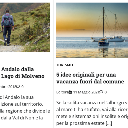
TURISMO
 Andalo dalla
5 idee originali per una
l Lago di Molveno
vacanza fuori dal comune
mbre 2018
0
Editore
11 Maggio 2021
0
di Andalo la sua
Se la solita vacanza nell’albergo v
izione sul territorio.
al mare ti ha stufato, vai alla ricer
la regione che divide le
mete e sistemazioni insolite e ori
 dalla Val di Non e la
per la prossima estate […]