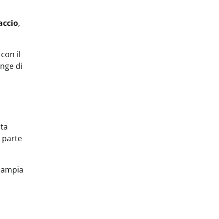
accio
,
con il
inge di
sta
r parte
e ampia