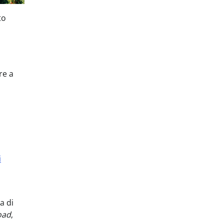
to
re a
i
a di
oad
,