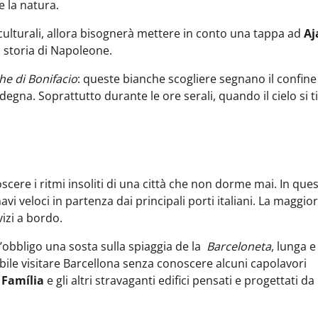
e la natura.
 e culturali, allora bisognerà mettere in conto una tappa ad
Aj
a storia di Napoleone.
he di Bonifacio
: queste bianche scogliere segnano il confine 
rdegna. Soprattutto durante le ore serali, quando il cielo si t
oscere i ritmi insoliti di una città che non dorme mai. In que
vi veloci in partenza dai principali porti italiani. La maggio
izi a bordo.
d’obbligo una sosta sulla spiaggia de la
Barceloneta
, lunga 
ibile visitare Barcellona senza conoscere alcuni capolavori
 Família
e gli altri stravaganti edifici pensati e progettati da