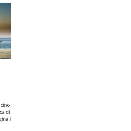
icino
ca di
ginali