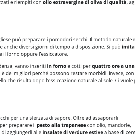
zzati e riempiti con
olio extravergine di oliva di qualità
, ag
ugliese può preparare i pomodori secchi. Il metodo naturale
e anche diversi giorni di tempo a disposizione. Si può
imitar
il forno oppure l’essiccatore.
enza, vanno inseriti
in forno
e cotti per
quattro ore a una
on è dei migliori perché possono restare morbidi. Invece, con
lo che risulta dopo l’essiccazione naturale al sole. Ci vuole
cchi per una sferzata di sapore. Oltre ad assaporarli
per preparare il
pesto alla trapanese
con olio, mandorle,
 di aggiungerli alle
insalate di verdure estive
a base di cere