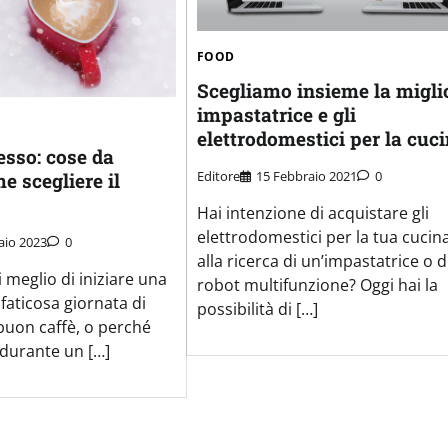
FOOD
Scegliamo insieme la migli
impastatrice e gli
elettrodomestici per la cuc
esso: cose da
Editore
15 Febbraio 2021
0
e scegliere il
Hai intenzione di acquistare gli
elettrodomestici per la tua cucina
aio 2023
0
alla ricerca di un’impastatrice o d
i meglio di iniziare una
robot multifunzione? Oggi hai la
faticosa giornata di
possibilità di […]
buon caffè, o perché
 durante un […]