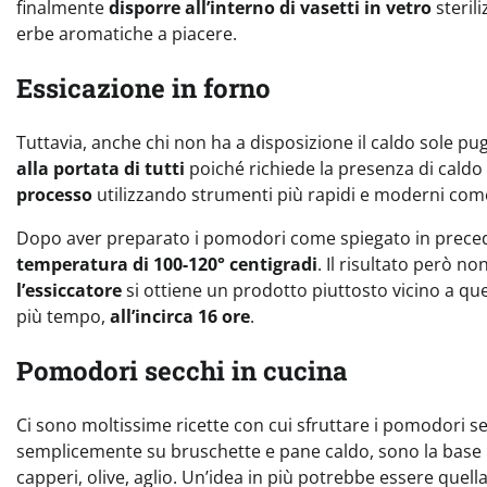
finalmente
disporre all’interno di vasetti in vetro
sterili
erbe aromatiche a piacere.
Essicazione in forno
Tuttavia, anche chi non ha a disposizione il caldo sole p
alla portata di tutti
poiché richiede la presenza di caldo 
processo
utilizzando strumenti più rapidi e moderni come 
Dopo aver preparato i pomodori come spiegato in preced
temperatura di 100-120° centigradi
. Il risultato però n
l’essiccatore
si ottiene un prodotto piuttosto vicino a quel
più tempo,
all’incirca 16 ore
.
Pomodori secchi in cucina
Ci sono moltissime ricette con cui sfruttare i pomodori se
semplicemente su bruschette e pane caldo, sono la base 
capperi, olive, aglio. Un’idea in più potrebbe essere quella