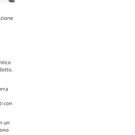
azione
ntico
dotto.
erra
ti con
on un
sono