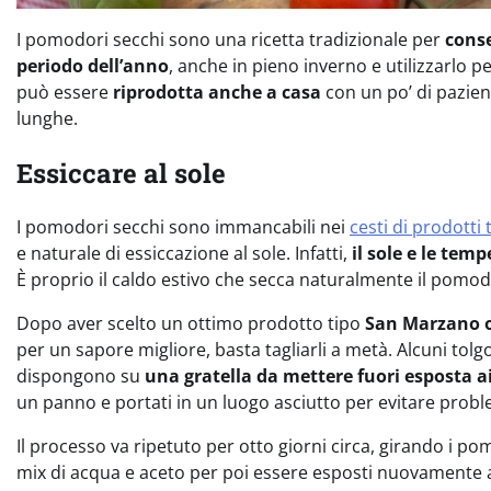
I pomodori secchi sono una ricetta tradizionale per
cons
periodo dell’anno
, anche in pieno inverno e utilizzarlo 
può essere
riprodotta anche a casa
con un po’ di pazien
lunghe.
Essiccare al sole
I pomodori secchi sono immancabili nei
cesti di prodotti t
e naturale di essiccazione al sole. Infatti,
il sole e le tem
È proprio il caldo estivo che secca naturalmente il pom
Dopo aver scelto un ottimo prodotto tipo
San Marzano 
per un sapore migliore, basta tagliarli a metà. Alcuni tol
dispongono su
una gratella da mettere fuori esposta ai
un panno e portati in un luogo asciutto per evitare problem
Il processo va ripetuto per otto giorni circa, girando i po
mix di acqua e aceto per poi essere esposti nuovamente al 