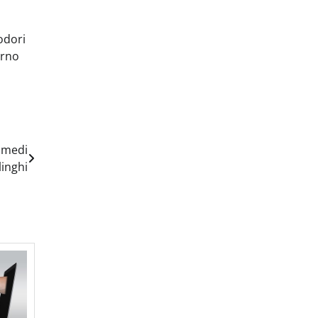
odori
erno
rimedi
linghi