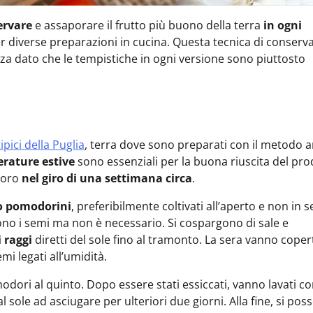
ervare
e assaporare il frutto più buono della terra
in ogni
per diverse preparazioni in cucina. Questa tecnica di conserv
za dato che le tempistiche in ogni versione sono piuttosto
ipici della Puglia
, terra dove sono preparati con il metodo a
perature estive
sono essenziali per la buona riuscita del pro
odoro
nel giro di una settimana circa
.
o pomodorini
, preferibilmente coltivati all’aperto e non in s
gono i semi ma non è necessario. Si cospargono di sale e
 raggi
diretti del sole fino al tramonto. La sera vanno coper
i legati all’umidità.
modori al quinto. Dopo essere stati essiccati, vanno lavati c
sole ad asciugare per ulteriori due giorni. Alla fine, si pos