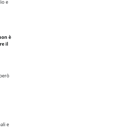
lio e
non è
e il
 però
ali e