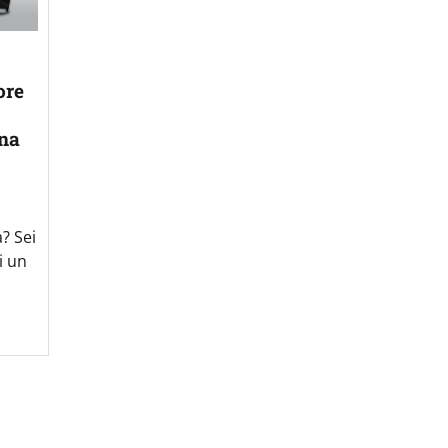
ore
ina
? Sei
i un