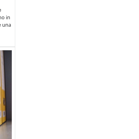
e
no in
e una