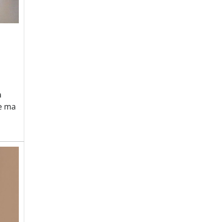
à
e ma