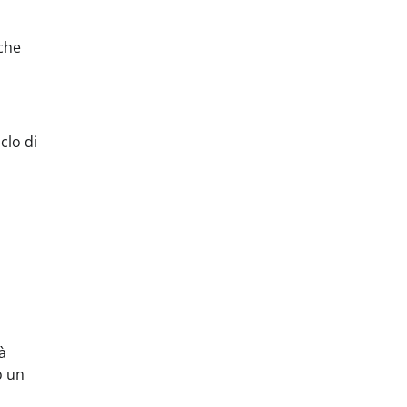
nche
clo di
à
o un