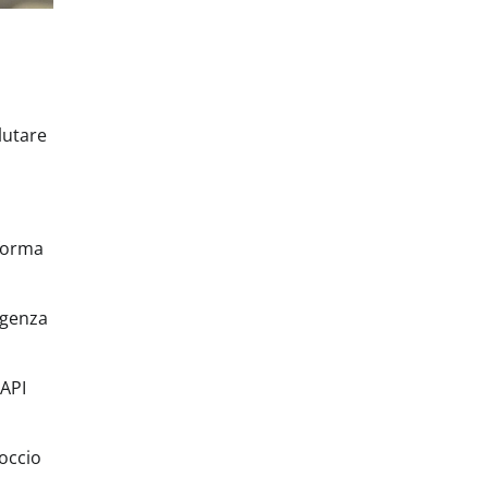
lutare
aforma
ligenza
 API
roccio