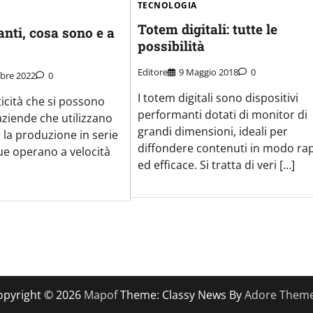
TECNOLOGIA
Totem digitali: tutte le
anti, cosa sono e a
possibilità
Editore
9 Maggio 2018
0
bre 2022
0
I totem digitali sono dispositivi
iticità che si possono
performanti dotati di monitor di
aziende che utilizzano
grandi dimensioni, ideali per
 la produzione in serie
diffondere contenuti in modo ra
e operano a velocità
ed efficace. Si tratta di veri […]
opyright © 2026
Mapof
Theme: Classy News By
Adore Them