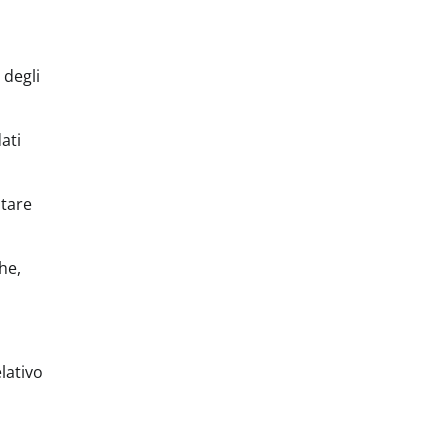
 degli
ati
utare
he,
elativo