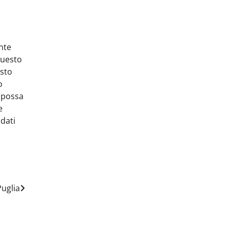
nte
questo
esto
o
e possa
e
 dati
uglia