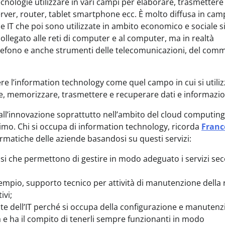
ecnologie utilizzare in vari campi per elaborare, trasmettere
 server, router, tablet smartphone ecc. È molto diffusa in ca
IT che poi sono utilizzate in ambito economico e sociale si
collegato alle reti di computer e al computer, ma in realtà
telefono e anche strumenti delle telecomunicazioni, del com
mere l’information technology come quel campo in cui si utili
e, memorizzare, trasmettere e recuperare dati e informazio
ll’innovazione soprattutto nell’ambito del cloud computing
issimo. Chi si occupa di information technology, ricorda
Franc
ormatiche delle aziende basandosi su questi servizi:
essi che permettono di gestire in modo adeguato i servizi s
sempio, supporto tecnico per attività di manutenzione della 
ivi;
te dell’IT perché si occupa della configurazione e manuten
 e ha il compito di tenerli sempre funzionanti in modo