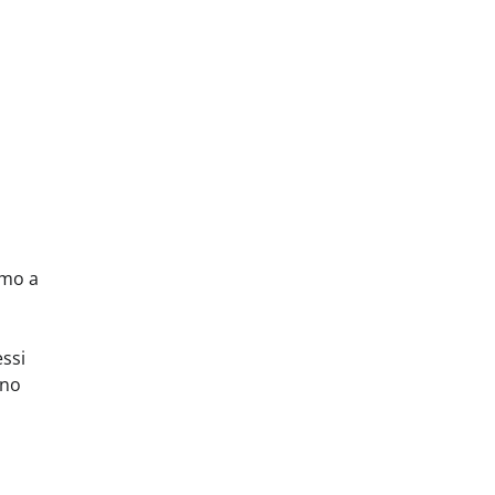
amo a
essi
ono