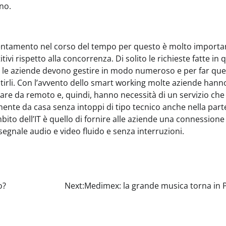
no.
llentamento nel corso del tempo per questo è molto importa
i rispetto alla concorrenza. Di solito le richieste fatte in 
he le aziende devono gestire in modo numeroso e per far qu
tirli. Con l’avvento dello smart working molte aziende hann
are da remoto e, quindi, hanno necessità di un servizio ch
mente da casa senza intoppi di tipo tecnico anche nella part
mbito dell’IT è quello di fornire alle aziende una connessione
egnale audio e video fluido e senza interruzioni.
o?
Next:
Medimex: la grande musica torna in P