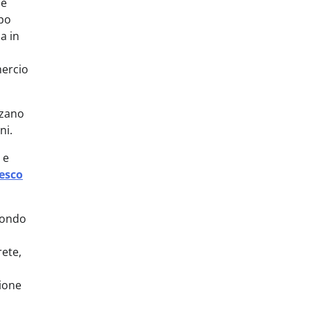
 e
mpo
a in
mercio
zzano
ni.
 e
esco
econdo
rete,
zione