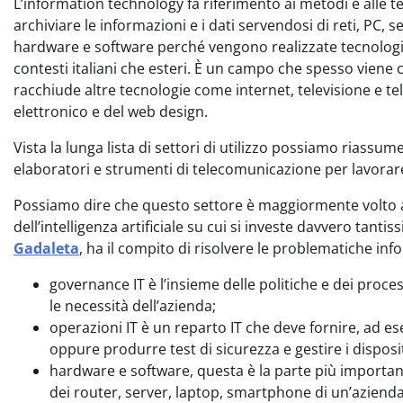
L’information technology fa riferimento ai metodi e alle t
archiviare le informazioni e i dati servendosi di reti, PC,
hardware e software perché vengono realizzate tecnologie 
contesti italiani che esteri. È un campo che spesso viene 
racchiude altre tecnologie come internet, televisione e 
elettronico e del web design.
Vista la lunga lista di settori di utilizzo possiamo riassu
elaboratori e strumenti di telecomunicazione per lavorar
Possiamo dire che questo settore è maggiormente volto a
dell’intelligenza artificiale su cui si investe davvero tant
Gadaleta
, ha il compito di risolvere le problematiche inf
governance IT è l’insieme delle politiche e dei proc
le necessità dell’azienda;
operazioni IT è un reparto IT che deve fornire, ad e
oppure produrre test di sicurezza e gestire i disposit
hardware e software, questa è la parte più importan
dei router, server, laptop, smartphone di un’azienda