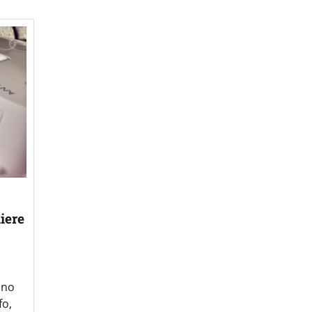
iere
ano
fo,