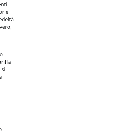
enti
orie
edeltà
vvero,
do
riffa
 si
e
o