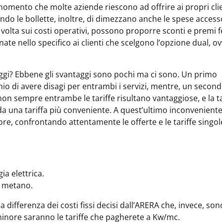
momento che molte aziende riescono ad offrire ai propri cli
ndo le bollette, inoltre, di dimezzano anche le spese access
o volta sui costi operativi, possono proporre sconti e premi f
nate nello specifico ai clienti che scelgono l’opzione dual, o
aggi? Ebbene gli svantaggi sono pochi ma ci sono. Un primo
chio di avere disagi per entrambi i servizi, mentre, un secon
n sempre entrambe le tariffe risultano vantaggiose, e la ta
 da una tariffa più conveniente. A quest’ultimo inconveniente
ore, confrontando attentamente le offerte e le tariffe singol
ia elettrica.
s metano.
 differenza dei costi fissi decisi dall’ARERA che, invece, son
a minore saranno le tariffe che pagherete a Kw/mc.