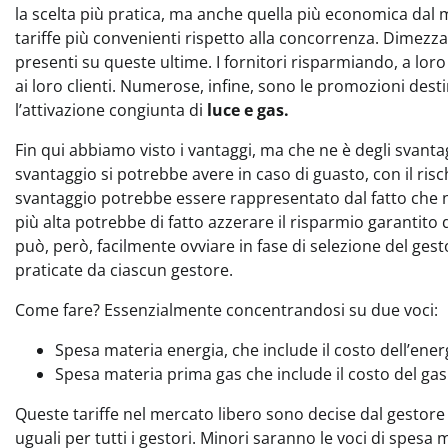
la scelta più pratica, ma anche quella più economica dal 
tariffe più convenienti rispetto alla concorrenza. Dimezza
presenti su queste ultime. I fornitori risparmiando, a lor
ai loro clienti. Numerose, infine, sono le promozioni desti
l’attivazione congiunta di
luce e gas.
Fin qui abbiamo visto i vantaggi, ma che ne è degli svant
svantaggio si potrebbe avere in caso di guasto, con il ris
svantaggio potrebbe essere rappresentato dal fatto che no
più alta potrebbe di fatto azzerare il risparmio garantito
può, però, facilmente ovviare in fase di selezione del gest
praticate da ciascun gestore.
Come fare? Essenzialmente concentrandosi su due voci:
Spesa materia energia, che include il costo dell’energ
Spesa materia prima gas che include il costo del ga
Queste tariffe nel mercato libero sono decise dal gestore a
uguali per tutti i gestori. Minori saranno le voci di spes