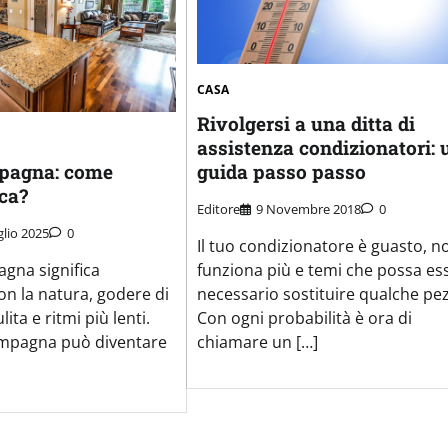
CASA
Rivolgersi a una ditta di
assistenza condizionatori: 
guida passo passo
pagna: come
ca?
Editore
9 Novembre 2018
0
glio 2025
0
Il tuo condizionatore è guasto, n
funziona più e temi che possa es
agna significa
necessario sostituire qualche pe
on la natura, godere di
Con ogni probabilità è ora di
lita e ritmi più lenti.
chiamare un […]
ampagna può diventare