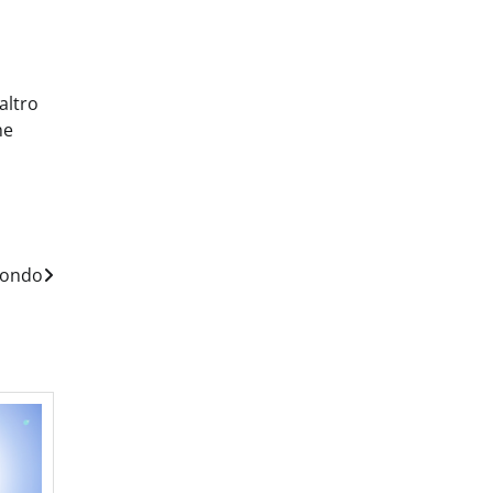
altro
he
 mondo