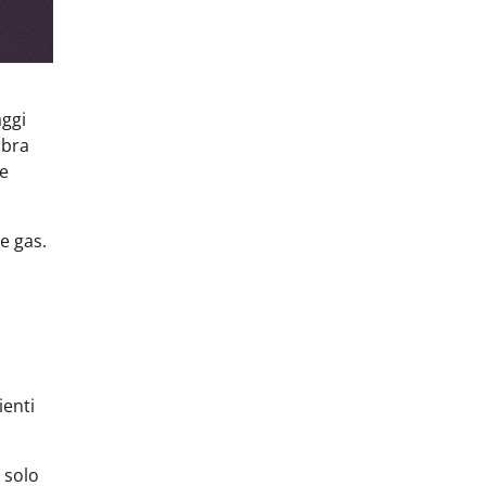
aggi
mbra
le
e gas.
ienti
 solo