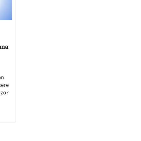
una
on
sere
zzo?