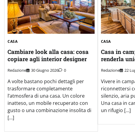
CASA
CASA
Cambiare look alla casa: cosa
Casa in cam
copiare agli interior designer
renderla uni
Redazione
30 Giugno 2026
0
Redazione
22 Lu
A volte bastano pochi dettagli per
Vivere in camp
trasformare completamente
riconnettersi c
l’atmosfera di una casa. Un colore
silenzio, aria pu
inatteso, un mobile recuperato con
Una casa in c
gusto o una combinazione insolita di
un rifugio […]
[…]