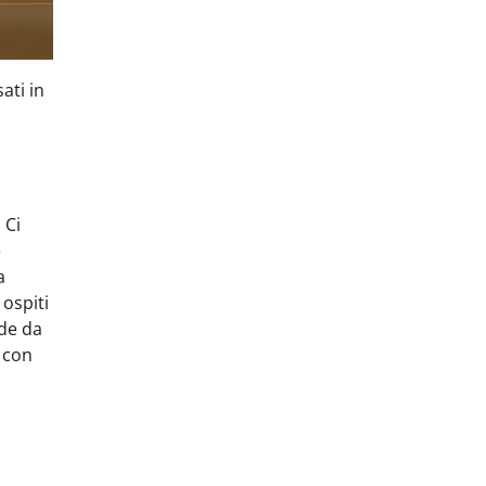
ati in
 Ci
e
a
 ospiti
nde da
o con