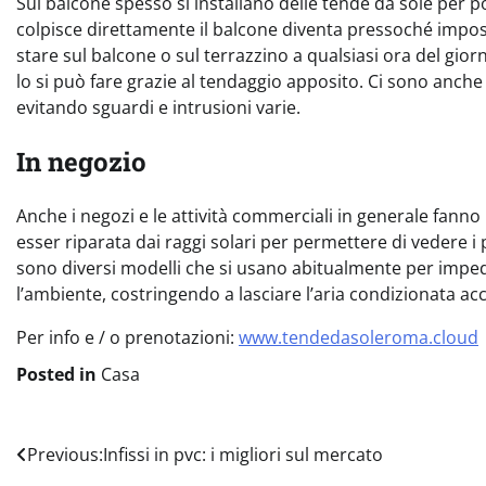
Sul balcone spesso si installano delle tende da sole per p
colpisce direttamente il balcone diventa pressoché imposs
stare sul balcone o sul terrazzino a qualsiasi ora del gio
lo si può fare grazie al tendaggio apposito. Ci sono anche 
evitando sguardi e intrusioni varie.
In negozio
Anche i negozi e le attività commerciali in generale fanno 
esser riparata dai raggi solari per permettere di vedere i 
sono diversi modelli che si usano abitualmente per impedi
l’ambiente, costringendo a lasciare l’aria condizionata acc
Per info e / o prenotazioni:
www.tendedasoleroma.cloud
Posted in
Casa
Navigazione
Previous:
Infissi in pvc: i migliori sul mercato