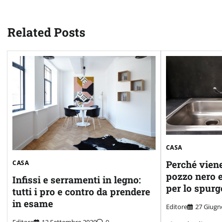
articoli
Related Posts
CASA
Perché viene
CASA
pozzo nero 
Infissi e serramenti in legno:
per lo spurg
tutti i pro e contro da prendere
in esame
Editore
27 Giugn
Editore
12 Settembre 2020
0