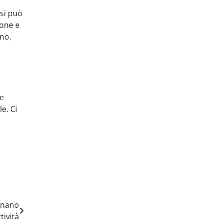
 si può
ione e
ino,
ve
e. Ci
ionano
tività