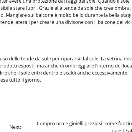
oter avere una protezione dai raggi del sole. Quando il sole
ibile stare fuori. Grazie alla tenda da sole che crea ombra,
rno. Mangiare sul balcone è molto bello durante la bella stag
tende laterali per creare una divisone con il balcone del vic
uso delle tende da sole per ripararsi dal sole. La vetrina de
prodotti esposti, ma anche di ombreggiare l’interno del local
re che il sole entri dentro e scaldi anche eccessivamente
esa tutto il giorno.
Compro oro e gioielli preziosi: come funz
Next:
queste at