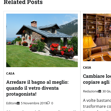
Related Posts
CASA
CASA
Cambiare loo
Arredare il bagno al meglio:
copiare agli
quando il vetro diventa
Redazione
30 Gi
protagonista!
A volte bastano
Editore
5 Novembre 2019
0
trasformare c