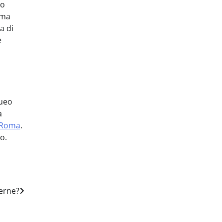
to
ema
a di
e
queo
a
t Roma
.
o.
derne?