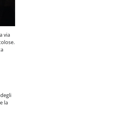
a via
colose.
za
degli
e la