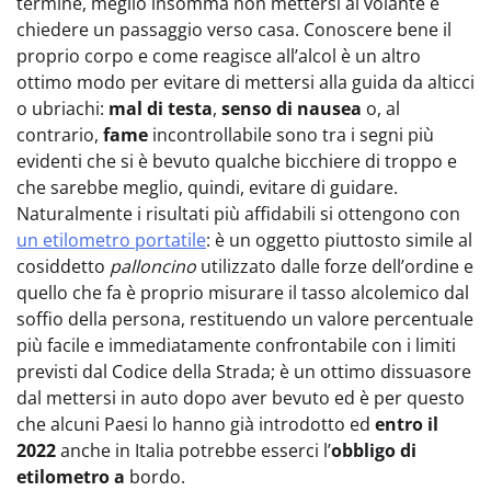
termine, meglio insomma non mettersi al volante e
chiedere un passaggio verso casa. Conoscere bene il
proprio corpo e come reagisce all’alcol è un altro
ottimo modo per evitare di mettersi alla guida da alticci
o ubriachi:
mal di testa
,
senso di nausea
o, al
contrario,
fame
incontrollabile sono tra i segni più
evidenti che si è bevuto qualche bicchiere di troppo e
che sarebbe meglio, quindi, evitare di guidare.
Naturalmente i risultati più affidabili si ottengono con
un etilometro portatile
: è un oggetto piuttosto simile al
cosiddetto
palloncino
utilizzato dalle forze dell’ordine e
quello che fa è proprio misurare il tasso alcolemico dal
soffio della persona, restituendo un valore percentuale
più facile e immediatamente confrontabile con i limiti
previsti dal Codice della Strada; è un ottimo dissuasore
dal mettersi in auto dopo aver bevuto ed è per questo
che alcuni Paesi lo hanno già introdotto ed
entro il
2022
anche in Italia potrebbe esserci l’
obbligo di
etilometro a
bordo.