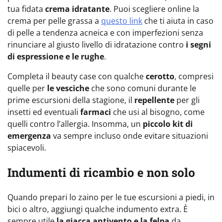
tua fidata
crema idratante
. Puoi scegliere online la
crema per pelle grassa a
questo link
che ti aiuta in caso
di pelle a tendenza acneica e con imperfezioni senza
rinunciare al giusto livello di idratazione contro
i segni
di espressione e le rughe
.
Completa il beauty case con qualche
cerotto
, compresi
quelle per
le vesciche
che sono comuni durante le
prime escursioni della stagione, il
repellente
per gli
insetti ed eventuali
farmaci
che usi al bisogno, come
quelli contro l’allergia. Insomma, un
piccolo kit di
emergenza
va sempre incluso onde evitare situazioni
spiacevoli.
Indumenti di ricambio e non solo
Quando prepari lo zaino per le tue escursioni a piedi, in
bici o altro, aggiungi qualche indumento extra. È
sempre utile
la giacca antivento e la felpa
da