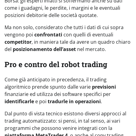
Borsa: gli esperti infatti si soffermano anche su dati
come i guadagni, le perdite, i margini e le eventuali
posizioni debitorie delle società quotate.
Ma non solo, considerato che tutti i dati di cui sopra
vengono poi
confrontati
con quelli di eventuali
competitor
, in maniera tale da avere un quadro chiaro
del
posizionamento dell’asset
nel mercato.
Pro e contro del robot trading
Come già anticipato in precedenza, il trading
algoritmico prende spunto dalle varie
previsioni
finanziarie ed utilizza dei software specifici per
identificarle
e poi
tradurle in operazioni
.
Dal punto di vista tecnico esistono diversi approcci al
trading automatizzato: si pensi, in tal senso, ai vari
programmi che possono venire integrati con la
piattaforma MetaTrader 4
, o anche al copy trading