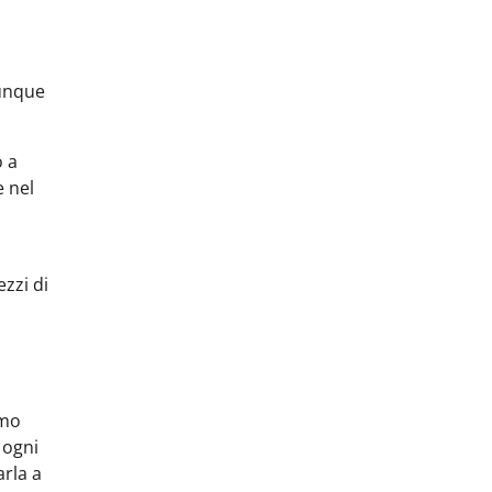
munque
o a
e nel
zzi di
imo
 ogni
arla a