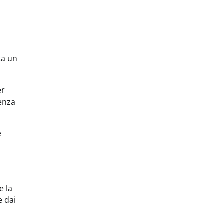
ta un
er
genza
e
e la
e dai