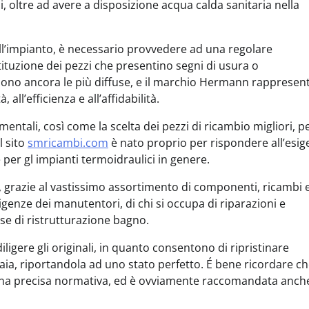
, oltre ad avere a disposizione acqua calda sanitaria nella
ell’impianto, è necessario provvedere ad una regolare
stituzione dei pezzi che presentino segni di usura o
sono ancora le più diffuse, e il marchio Hermann rappresen
all’efficienza e all’affidabilità.
ntali, così come la scelta dei pezzi di ricambio migliori, p
l sito
smricambi.com
è nato proprio per rispondere all’esi
e per gl impianti termoidraulici in genere.
, grazie al vastissimo assortimento di componenti, ricambi 
igenze dei manutentori, di chi si occupa di riparazioni e
ese di ristrutturazione bagno.
diligere gli originali, in quanto consentono di ripristinare
ia, riportandola ad uno stato perfetto. É bene ricordare ch
una precisa normativa, ed è ovviamente raccomandata anch