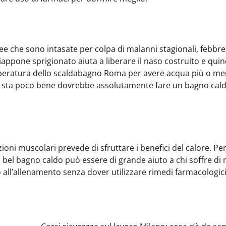
ree che sono intasate per colpa di malanni stagionali, febbre
Giappone sprigionato aiuta a liberare il naso costruito e quin
mperatura dello scaldabagno Roma per avere acqua più o m
i sta poco bene dovrebbe assolutamente fare un bagno cal
ioni muscolari prevede di sfruttare i benefici del calore. Pe
el bagno caldo può essere di grande aiuto a chi soffre di 
 all’allenamento senza dover utilizzare rimedi farmacologici