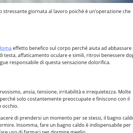
 stressante giornata al lavoro poiché è un’operazione che
 Roma
effetto benefico sul corpo perché aiuta ad abbassare 
 testa, affaticamento oculare e simili, ritrovi benessere dop
gue responsabile di questa sensazione dolorifica.
vosismo, ansia, tensione, irritabilità e irrequietezza. Molte
perché solo costantemente preoccupate e finiscono con il
e occhio.
iacere di prendersi un momento per se stessi, il bagno cald
 dormire. Insomma, fare un bagno caldo è indispensabile per
re fare uso di farmaci per dormire meglio.