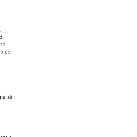
,
di
eno
do per
r
mal di
.