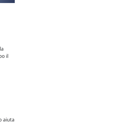
la
o il
o aiuta