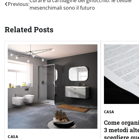
Navigazione
Curare la cartilagine del ginocchio: le cellule
Previous:
mesenchimali sono il futuro
articoli
Related Posts
CASA
Come organi
3 metodi alte
scegliere qu
CASA