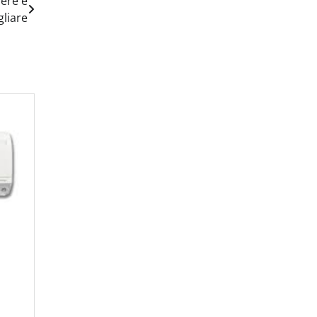
pere e
liare