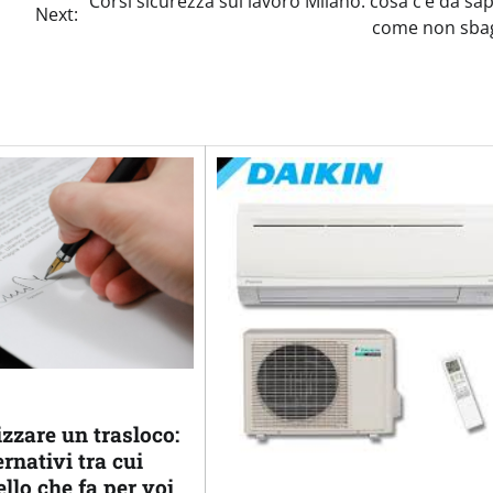
Corsi sicurezza sul lavoro Milano: cosa c’è da sa
Next:
come non sbag
zzare un trasloco:
rnativi tra cui
ello che fa per voi