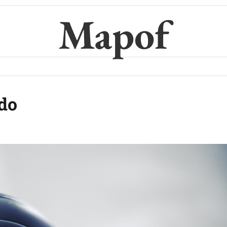
Mapof
ldo