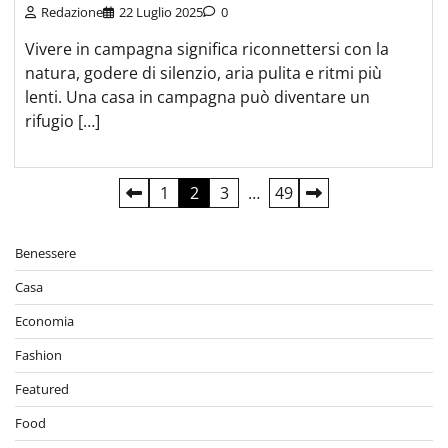
Redazione
22 Luglio 2025
0
Vivere in campagna significa riconnettersi con la
natura, godere di silenzio, aria pulita e ritmi più
lenti. Una casa in campagna può diventare un
rifugio […]
Paginazione
1
2
3
…
49
degli
Benessere
articoli
Casa
Economia
Fashion
Featured
Food