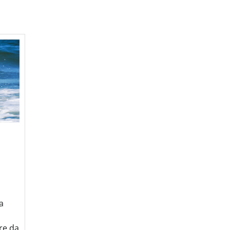
a
are da