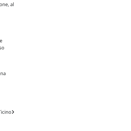
one, al
le
so
una
Ticino