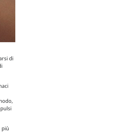
arsi di
di
maci
omodo,
pulsi
i più