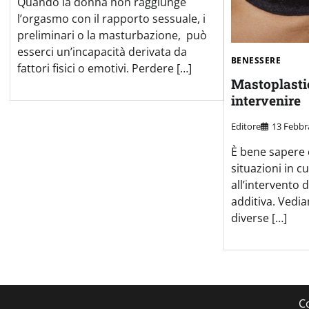
Quando la donna non raggiunge
l’orgasmo con il rapporto sessuale, i
preliminari o la masturbazione, può
esserci un’incapacità derivata da
BENESSERE
fattori fisici o emotivi. Perdere […]
Mastoplasti
intervenire
Editore
13 Febbr
È bene sapere 
situazioni in c
all’intervento
additiva. Vedi
diverse […]
C