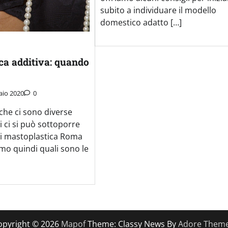
subito a individuare il modello
domestico adatto […]
ca additiva: quando
aio 2020
0
che ci sono diverse
ui ci si può sottoporre
 di mastoplastica Roma
amo quindi quali sono le
opyright © 2026
Mapof
Theme: Classy News By
Adore Them