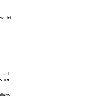
uso dei
.
lla di
ioni e
llievo,