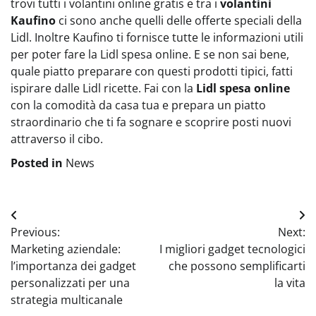
trovi tutti i volantini online gratis e tra i
volantini
Kaufino
ci sono anche quelli delle offerte speciali della
Lidl. Inoltre Kaufino ti fornisce tutte le informazioni utili
per poter fare la Lidl spesa online. E se non sai bene,
quale piatto preparare con questi prodotti tipici, fatti
ispirare dalle Lidl ricette. Fai con la
Lidl spesa online
con la comodità da casa tua e prepara un piatto
straordinario che ti fa sognare e scoprire posti nuovi
attraverso il cibo.
Posted in
News
Navigazione
Previous:
Next:
articoli
Marketing aziendale:
I migliori gadget tecnologici
l’importanza dei gadget
che possono semplificarti
personalizzati per una
la vita
strategia multicanale