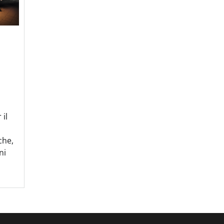
 il
che,
ni