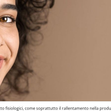
tto fisiologici, come soprattutto il rallentamento nella prod