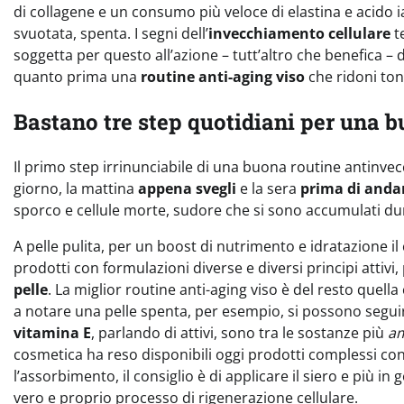
di collagene e un consumo più veloce di elastina e acido i
svuotata, spenta. I segni dell’
invecchiamento cellulare
t
soggetta per questo all’azione – tutt’altro che benefica – d
quanto prima una
routine anti-aging viso
che ridoni ton
Bastano tre step quotidiani per una b
Il primo step irrinunciabile di una buona routine antinvec
giorno, la mattina
appena svegli
e la sera
prima di anda
sporco e cellule morte, sudore che si sono accumulati dur
A pelle pulita, per un boost di nutrimento e idratazione il
prodotti con formulazioni diverse e diversi principi attivi
pelle
. La miglior routine anti-aging viso è del resto quella
a notare una pelle spenta, per esempio, si possono segu
vitamina E
, parlando di attivi, sono tra le sostanze più
a
cosmetica ha reso disponibili oggi prodotti complessi co
l’assorbimento, il consiglio è di applicare il siero e più i
vero e proprio processo di rigenerazione cellulare.