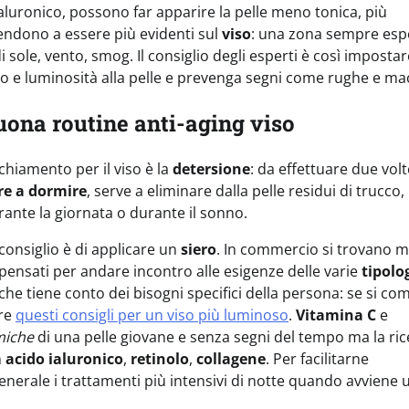
aluronico, possono far apparire la pelle meno tonica, più
endono a essere più evidenti sul
viso
: una zona sempre esp
i sole, vento, smog. Il consiglio degli esperti è così impostar
o e luminosità alla pelle e prevenga segni come rughe e ma
uona routine anti-aging viso
chiamento per il viso è la
detersione
: da effettuare due volt
re a dormire
, serve a eliminare dalla pelle residui di trucco,
ante la giornata o durante il sonno.
 consiglio è di applicare un
siero
. In commercio si trovano m
, pensati per andare incontro alle esigenze delle varie
tipolog
 che tiene conto dei bisogni specifici della persona: se si co
ire
questi consigli per un viso più luminoso
.
Vitamina C
e
miche
di una pelle giovane e senza segni del tempo ma la ric
n
acido ialuronico
,
retinolo
,
collagene
. Per facilitarne
n generale i trattamenti più intensivi di notte quando avviene 