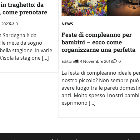
in traghetto: da
e, come prenotare
 2023
0
NEWS
Feste di compleanno per
 la Sardegna è da
bambini – ecco come
lle mete da sogno
organizzarne una perfetta
bella stagione. In varie
t’isola la stagione […]
Editore
4 Novembre 2018
0
La festa di compleanno ideale per
nostro piccolo? Non sempre può
avere luogo tra le pareti domesti
anzi. Molto spesso i nostri bambi
esprimono […]