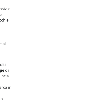
osta e
e
cchie.
e al
olti
ie di
mincia
erca in
un