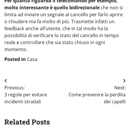
Per quanto riguarda il telecomando per esempio,
molto interessante è quello bidirezionale
che non si
limita ad inviare un segnale al cancello per farlo aprire
o chiudere ma fa molto di più. Trasmette infatti un
feedback anche all’utente, che in tal modo ha la
possibilità di verificare lo stato del cancello in tempo
reale e controllare che sia stato chiuso in ogni
momento.
Posted in
Casa
Navigazione
Previous:
Next:
articoli
3 regole per evitare
Come prevenire la perdita
incidenti stradali
dei capelli
Related Posts