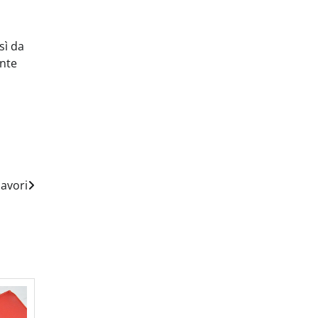
sì da
ente
lavori