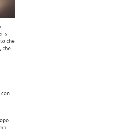
a
, si
ato che
, che
e con
dopo
amo