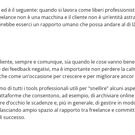
d è il seguente: quando si lavora come liberi professionisti
freelance non è una macchina e il cliente non è un’entità astra
vrebbe esserci un rapporto umano che possa andare al di là
l cliente, sempre e comunque, sia quando le cose vanno bene,
 dei feedback negativi, ma è importante non perdere la cal
che come un’occasione per crescere e per migliorare ancor 
o di tutti i tools professionali utili per “snellire” alcuni aspe
iattaforme che consentono, ad esempio, di archiviare online 
nere d’occhio le scadenze e, più in generale, di gestire in mod
 lasciando ampio spazio al rapporto tra freelance e committ
di successo.