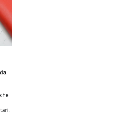
mia
iche
tari.