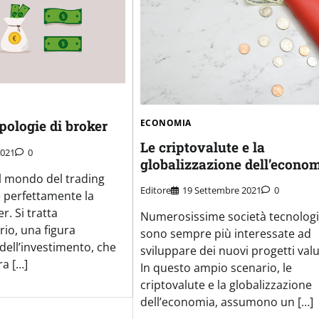
ECONOMIA
ipologie di broker
Le criptovalute e la
2021
0
globalizzazione dell’econo
il mondo del trading
Editore
19 Settembre 2021
0
 perfettamente la
r. Si tratta
Numerosissime società tecnolog
rio, una figura
sono sempre più interessate ad
dell’investimento, che
sviluppare dei nuovi progetti valu
ra […]
In questo ampio scenario, le
criptovalute e la globalizzazione
dell’economia, assumono un […]