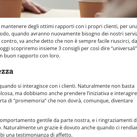
mantenere degli ottimi rapporti con i propri clienti, per un
o modo, quando avranno nuovamente bisogno dei nostri servizi
contro, va anche detto che non è sempre facile riuscirci, d
 oggi scopriremo insieme 3 consigli per così dire “universali”
un buon rapporto con loro.
ezza
 quando si interagisce con i clienti. Naturalmente non basta
lcosa, ma dobbiamo anche prendere l’iniziativa e interagir
a sorta di “promemoria” che non dovrà, comunque, diventare
omportamento gentile da parte nostra, e i ringraziamenti 
tto. Naturalmente un grazie è dovuto anche quando ci rendi
mbi una testimonianza di affetto.