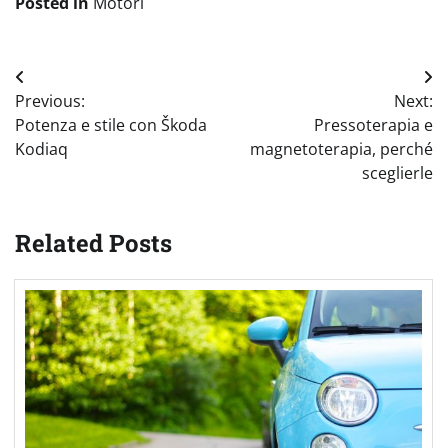
Posted in
Motori
Navigazione
Previous:
Next:
articoli
Potenza e stile con Škoda
Pressoterapia e
Kodiaq
magnetoterapia, perché
sceglierle
Related Posts