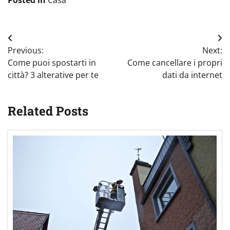
Posted in
Casa
Navigazione
Previous:
Next:
articoli
Come puoi spostarti in
Come cancellare i propri
città? 3 alterative per te
dati da internet
Related Posts