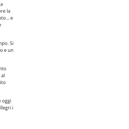
 a
re la
nto… e
e
mpo. Si
po e un
nto
 al
ito
e oggi
legri i