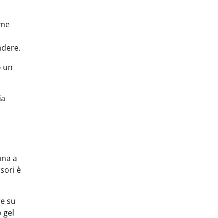
rme
ndere.
o un
ia
nna a
sori è
re su
 gel