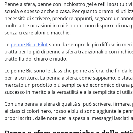
Penne a sfera, penne con inchiostro gel e refill sostituitiv
scuola e spesso anche a casa. Per quanto oramai si utilizzi
necessità di scrivere, prendere appunti, segnare un’ann
molte altre occasioni in cui è opportuno disporre di una p
senza creare aloni o macchie.
Le
penne Bic e Pilot
sono da sempre le più diffuse in merito 
tratta per lo più di penne a sfera tradizionali o con inchi
tratto fluido, chiaro e nitido.
Le penne Bic sono le classiche penne a sfera, che fin dal
per la scrittura. La penna a sfera, come sappiamo, è stata i
mercato un prodotto più semplice ed economico di una pe
successo in merito alla versatilità e alla semplicità di utili
Con una penna a sfera di qualità si può scrivere, firmare,
ai classici colori nero, rosso e blu si sono aggiunte le pe
propri scritti, dalle note per la spesa ai messaggi lasciati a
Penne a sfera economiche e dalle ott