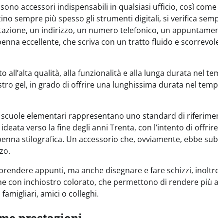
i sono accessori indispensabili in qualsiasi ufficio, così come
no sempre più spesso gli strumenti digitali, si verifica semp
otazione, un indirizzo, un numero telefonico, un appuntame
enna eccellente, che scriva con un tratto fluido e scorrevol
all’alta qualità, alla funzionalità e alla lunga durata nel te
ostro gel, in grado di offrire una lunghissima durata nel tem
le scuole elementari rappresentano uno standard di riferime
deata verso la fine degli anni Trenta, con l’intento di offrire
nna stilografica. Un accessorio che, ovviamente, ebbe sub
zzo.
 prendere appunti, ma anche disegnare e fare schizzi, inoltr
nne con inchiostro colorato, che permettono di rendere più al
 famigliari, amici o colleghi.
ime prestazioni