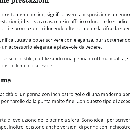
he direttamente online, significa avere a disposizione un eno
stazioni, ideali sia a casa che in ufficio o durante lo studio.
sconti e promozioni, riducendo ulteriormente la cifra da spe
gnifica tuttavia poter scrivere con eleganza, pur sostenend
ne un accessorio elegante e piacevole da vedere.
asse e di stile, e utilizzando una penna di ottima qualità, s
to eccellente e piacevole.
sima
 praticità di un penna con inchiostro gel o di una moderna pe
 un pennarello dalla punta molto fine. Con questo tipo di acces
a di evoluzione delle penne a sfera. Sono ideali per scrive
po. Inoltre, esistono anche versioni di penne con inchiostro