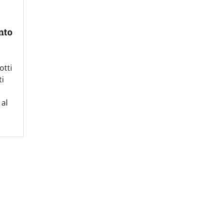
nto
otti
ti
 al