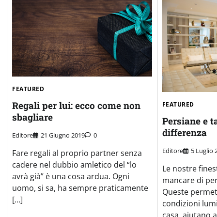
FEATURED
Regali per lui: ecco come non
FEATURED
sbagliare
Persiane e t
differenza
Editore
21 Giugno 2019
0
Editore
5 Luglio 
Fare regali al proprio partner senza
cadere nel dubbio amletico del “lo
Le nostre fine
avrà già” è una cosa ardua. Ogni
mancare di per
uomo, si sa, ha sempre praticamente
Queste permett
[…]
condizioni lumi
casa, aiutano 