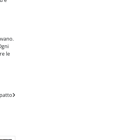
iù e
avano.
Ogni
re le
mpatto