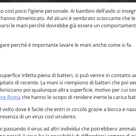
così poco l’igiene personale. Ai bambini dell’asilo si inseg
i hanno dimenticato. Ad alcuni è sembrato scioccante che le
 lavarsi le mani perché dovrebbe già essere un comportamen
gare perché è importante lavare le mani anche come si fa.
uperfice infetta piena di batteri, si può venire in contatto 
apitato di recente. La mani si riempiono di batteri che poi 
i colonizzano poi qualunque altra superficie, motivo per cui s
ione Roma
che hanno lo scopo di rendere inerte la carica bat
ul volto dove è facile che entri in circolo grazie a bocca e nas
presenza di un virus così virulento.
ni passando il virus ad altri individui che potrebbero ammala