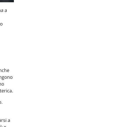
na a
to
anche
vengono
ono
terica.
o.
rsi a