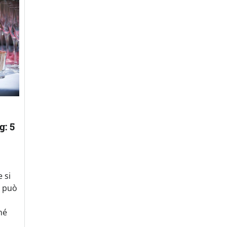
g: 5
 si
i può
hé