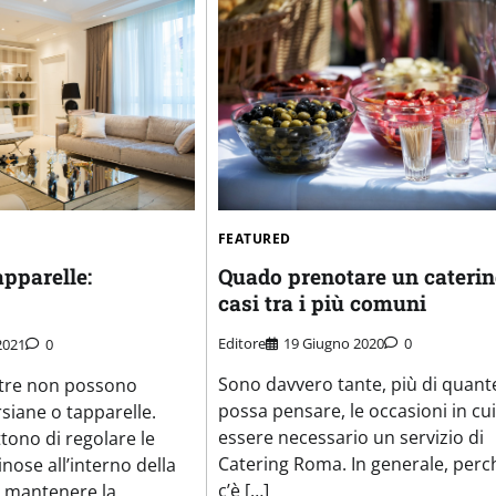
FEATURED
Quado prenotare un caterin
apparelle:
casi tra i più comuni
Editore
19 Giugno 2020
0
2021
0
Sono davvero tante, più di quante
stre non possono
possa pensare, le occasioni in cu
siane o tapparelle.
essere necessario un servizio di
ono di regolare le
Catering Roma. In generale, perc
nose all’interno della
c’è […]
a mantenere la