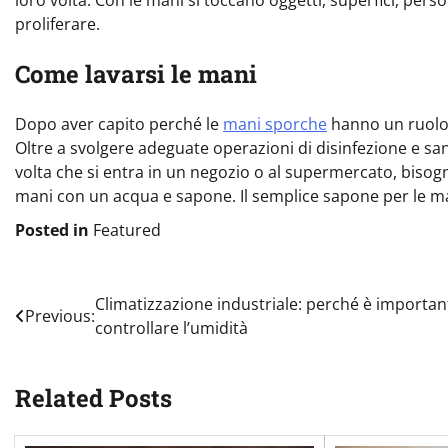
loro volta. Con le mani si toccano oggetti, superfici, perso
proliferare.
Come lavarsi le mani
Dopo aver capito perché le
mani sporche
hanno un ruolo 
Oltre a svolgere adeguate operazioni di disinfezione e san
volta che si entra in un negozio o al supermercato, bisogna
mani con un acqua e sapone. Il semplice sapone per le man
Posted in
Featured
Navigazione
Climatizzazione industriale: perché è importan
Previous:
controllare l’umidità
articoli
Related Posts